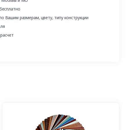
ы Москвы и МО
 бесплатно
о Вашим размерам, цвету, типу конструкции
еля
 расчет