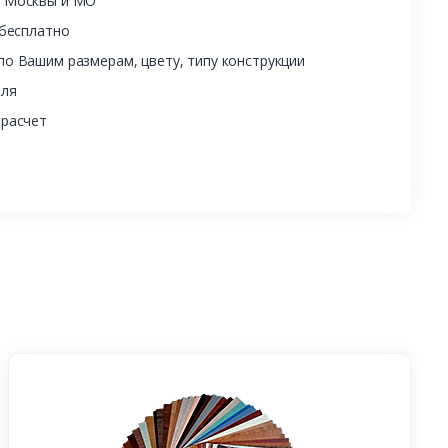
ы Москвы и МО
 бесплатно
о Вашим размерам, цвету, типу конструкции
еля
 расчет