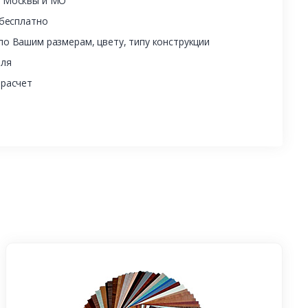
ы Москвы и МО
 бесплатно
о Вашим размерам, цвету, типу конструкции
еля
 расчет