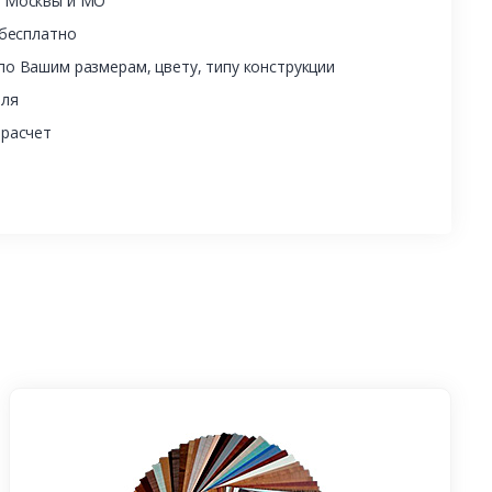
ы Москвы и МО
 бесплатно
о Вашим размерам, цвету, типу конструкции
еля
 расчет