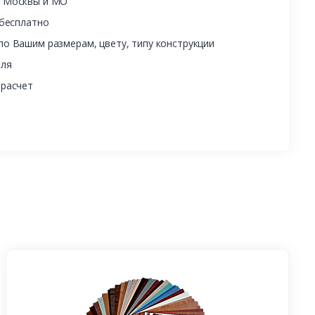
ы Москвы и МО
 бесплатно
о Вашим размерам, цвету, типу конструкции
еля
 расчет