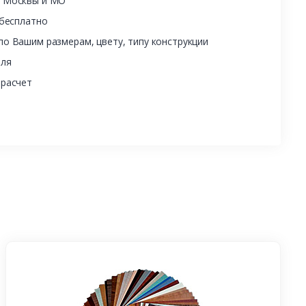
ы Москвы и МО
 бесплатно
о Вашим размерам, цвету, типу конструкции
еля
 расчет