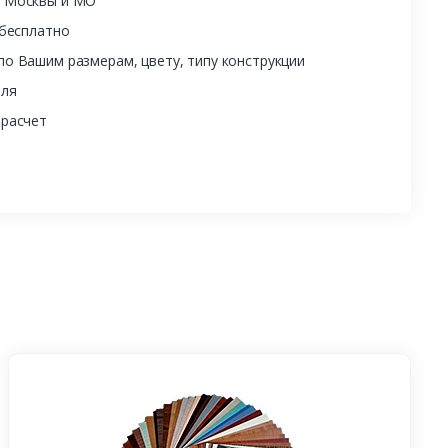
ы Москвы и МО
 бесплатно
о Вашим размерам, цвету, типу конструкции
еля
 расчет