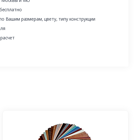
ы Москвы и МО
 бесплатно
о Вашим размерам, цвету, типу конструкции
еля
 расчет