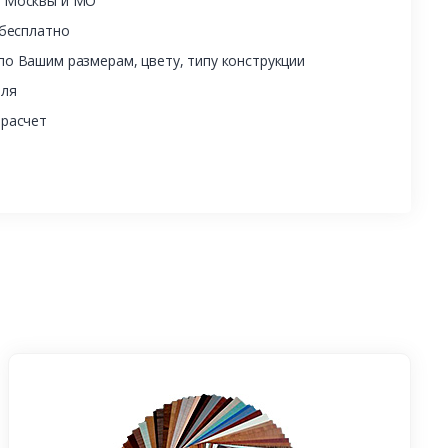
ы Москвы и МО
 бесплатно
о Вашим размерам, цвету, типу конструкции
еля
 расчет