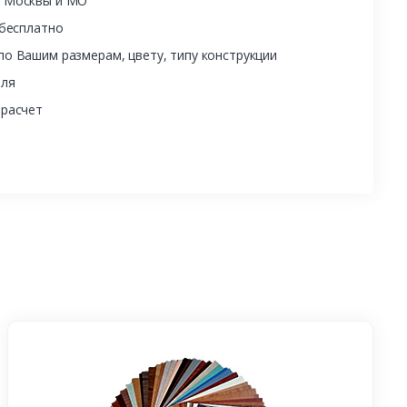
ы Москвы и МО
 бесплатно
о Вашим размерам, цвету, типу конструкции
еля
 расчет