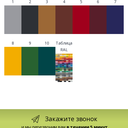
1
2
3
4
5
6
7
8
9
10
Таблица
RAL
Закажите звонок
...и мы перезвоним вам
в течении 5 минут.