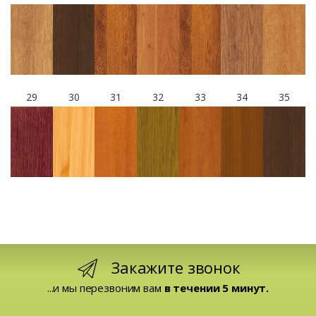
29
30
31
32
33
34
35
Закажите звонок
...и мы перезвоним вам
в течении 5 минут.